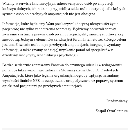
Witamy w serwisie informacyjnym adresowanym do osób po amputacji
kończyn dolnych, ich rodzin i przyjaciół, a także osób i instytucji, dla których
sytuacja osób po przebytych amputacjach nie jest obojętna.
Informacje, które będziemy Wam przekazywali dotyczą różnych sfer życia
pacjentów, nie tylko zaopatrzenia w protezy. Będziemy poruszali sprawy
związane z sytuacją prawną osób po amputacjach, aktywnością sportową, czy
zawodową. Jednym z elementów serwisu jest forum internetowe, którego celem
jest umożliwienie osobom po przebytych amputacjach, integracji, wymiany
informacji, a także (mamy nadzieję) uzyskanie porad od specjalistów z
dziedziny medycyny, rehabilitacji i psychologii.
Bardzo serdecznie zapraszamy Państwa do czynnego udziału w redagowaniu
portalu, a także wspólnego założenia Stowarzyszenia Osób Po Przebytych
Amputacjach, które jako legalna organizacja mogłoby wpłynąć na zmianę
wysokości limitów NFZ na zaopatrzenie ortopedyczne oraz poprawę systemu
opieki nad pacjentami po przebytych amputacjach.
Pozdrawiamy
Zespół OrtoCentrum