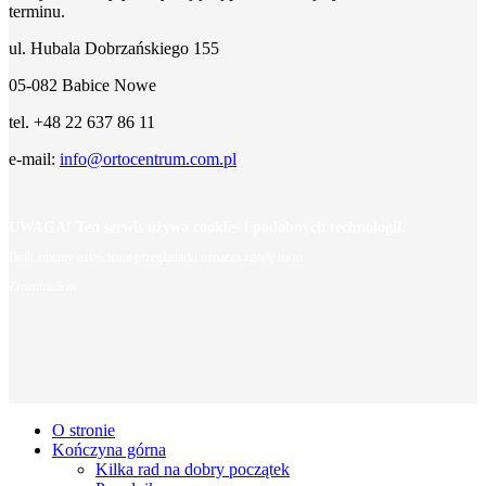
terminu.
ul. Hubala Dobrzańskiego 155
05-082 Babice Nowe
tel. +48 22 637 86 11
e-mail:
info@ortocentrum.com.pl
UWAGA! Ten serwis używa cookies i podobnych technologii.
Brak zmiany ustawienia przeglądarki oznacza zgodę na to.
Zrozumiałem
O stronie
Kończyna górna
Kilka rad na dobry początek