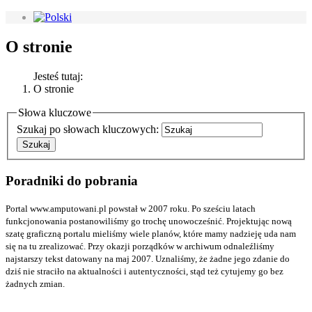
O stronie
Jesteś tutaj:
O stronie
Słowa kluczowe
Szukaj po słowach kluczowych:
Poradniki do pobrania
Portal www.amputowani.pl powstał w 2007 roku. Po sześciu latach
funkcjonowania postanowiliśmy go trochę unowocześnić. Projektując nową
szatę graficzną portalu mieliśmy wiele planów, które mamy nadzieję uda nam
się na tu zrealizować. Przy okazji porządków w archiwum odnaleźliśmy
najstarszy tekst datowany na maj 2007. Uznaliśmy, że żadne jego zdanie do
dziś nie straciło na aktualności i autentyczności, stąd też cytujemy go bez
żadnych zmian.